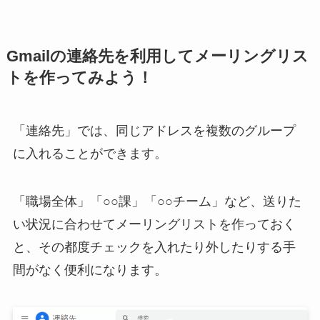
Gmailの連絡先を利用してメーリングリス
トを作ってみよう！
「連絡先」では、同じアドレスを複数のグループ
に入れることができます。
「職場全体」「○○課」「○○チーム」など、送りた
い状況に合わせてメーリングリストを作っておく
と、その都度チェックを入れたり外したりする手
間がなく便利になります。