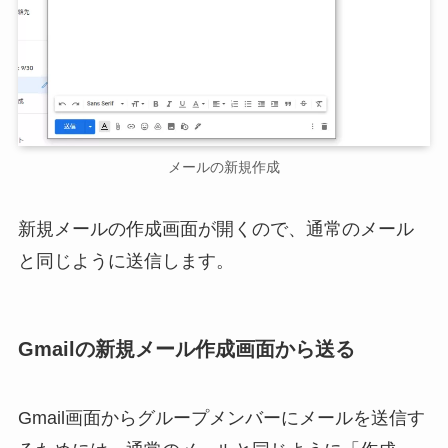
メールの新規作成
新規メールの作成画面が開くので、通常のメール
と同じように送信します。
Gmailの新規メール作成画面から送る
Gmail画面からグループメンバーにメールを送信す