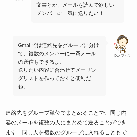
文書とか、メールを読んで欲しい
メンバーに一気に送りたい！
Gmailでは連絡先をグループに分け
て、複数のメンバーに一斉メール
Dr.オフィス
の送信もできるよ。
送りたい内容に合わせてメーリン
グリストを作っておくと便利だ
ね。
連絡先をグループ単位でまとめることで、同じ内
容のメールを複数の人にまとめて送ることができ
ます。同じ人を複数のグループに入れることもで