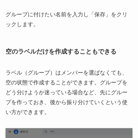
グループに付けたい名前を入力し「保存」をクリ
ックします。
空のラベルだけを作成することもできる
ラベル（グループ）はメンバーを選ばなくても、
空の状態で作成することができます。グループを
どう分けようか迷っている場合など、先にグルー
プを作っておき、後から振り分けていくという使
い方ができます。