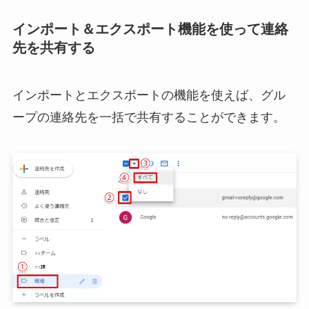
インポート＆エクスポート機能を使って連絡
先を共有する
インポートとエクスポートの機能を使えば、グル
ープの連絡先を一括で共有することができます。