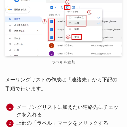
ラベルを追加
メーリングリストの作成は「連絡先」から下記の
手順で行います。
メーリングリストに加えたい連絡先にチェッ
クを入れる
上部の「ラベル」マークをクリックする