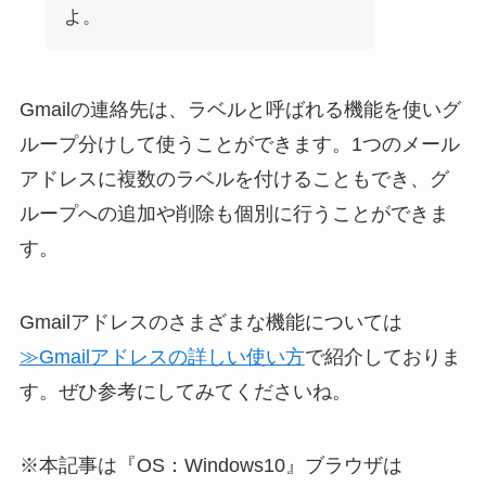
よ。
Gmailの連絡先は、ラベルと呼ばれる機能を使いグ
ループ分けして使うことができます。1つのメール
アドレスに複数のラベルを付けることもでき、グ
ループへの追加や削除も個別に行うことができま
す。
Gmailアドレスのさまざまな機能については
≫Gmailアドレスの詳しい使い方
で紹介しておりま
す。ぜひ参考にしてみてくださいね。
※本記事は『OS：Windows10』ブラウザは