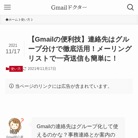
ホーム
使い方
【Gmailの便利技】連絡先はグル
2021
ープ分けで徹底活用！メーリング
11/17
リストで一斉送信も簡単に！
2021年11月17日
使い方
当ページのリンクには広告が含まれています。
Gmailの連絡先はグループ化して使
えるのかな？事務連絡とか案内の
Gmail初心者