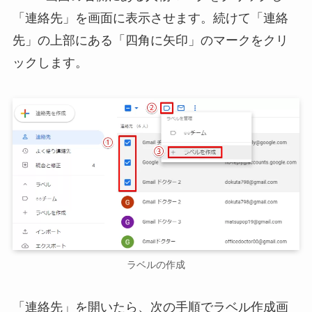
「連絡先」を画面に表示させます。続けて「連絡
先」の上部にある「四角に矢印」のマークをクリ
ックします。
ラベルの作成
「連絡先」を開いたら、次の手順でラベル作成画