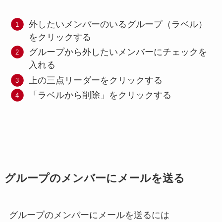
外したいメンバーのいるグループ（ラベル）
をクリックする
グループから外したいメンバーにチェックを
入れる
上の三点リーダーをクリックする
「ラベルから削除」をクリックする
グループのメンバーにメールを送る
グループのメンバーにメールを送るには