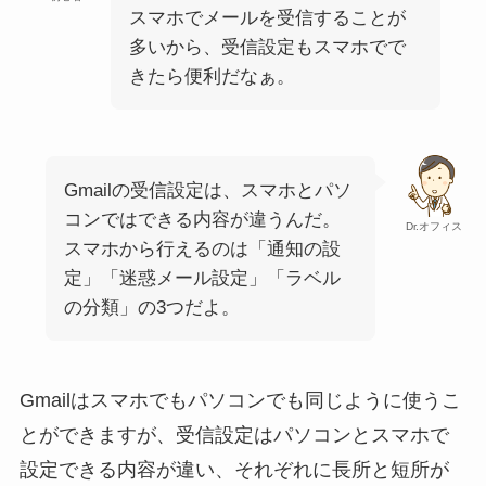
スマホでメールを受信することが
多いから、受信設定もスマホでで
きたら便利だなぁ。
Gmailの受信設定は、スマホとパソ
コンではできる内容が違うんだ。
Dr.オフィス
スマホから行えるのは「通知の設
定」「迷惑メール設定」「ラベル
の分類」の3つだよ。
Gmailはスマホでもパソコンでも同じように使うこ
とができますが、受信設定はパソコンとスマホで
設定できる内容が違い、それぞれに長所と短所が