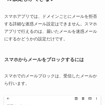
スマホアプリでは、ドメインごとにメールを拒否
する詳細な迷惑メール設定はできません。スマホ
アプリで行えるのは、届いたメールを迷惑メール
にするかどうかの設定だけです。
スマホからメールをブロックするには
スマホでのメールブロックは、受信したメールか
ら行います。