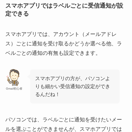
スマホアプリではラベルごとに受信通知が設
定できる
スマホアプリでは、アカウント（メールアドレ
ス）ごとに通知を受け取るかどうか選べる他、ラ
ベルごとの通知の有無も設定できます。
スマホアプリの方が、パソコンよ
りも細かい受信通知の設定ができ
Gmail初心者
るんだね！
パソコンでは、ラベルごとに通知を受けたいメー
ルを選ぶことができませんが、スマホアプリでは