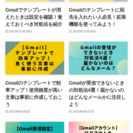
Gmailでテンプレートが消
Gmailのテンプレートに宛
えたときは設定を確認！覚
先を入れたい人必見！拡張
えておくべき対処法を紹介
機能を使ってみよう！
2022年10月18日
2022年10月18日
Gmailのテンプレートで効
Gmailが受信できないとき
率アップ！使用頻度が高い
の対処法4選！届かないの
文章は事前に作成しておこ
はどんなメールかに注目し
う
よう
2022年9月30日
2022年9月27日