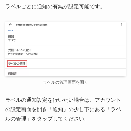
ラベルごとに通知の有無が設定可能です。
ラベルの管理画面を開く
ラベルの通知設定を行いたい場合は、アカウント
の設定画面を開き「通知」の少し下にある「ラベ
ルの管理」をタップしてください。