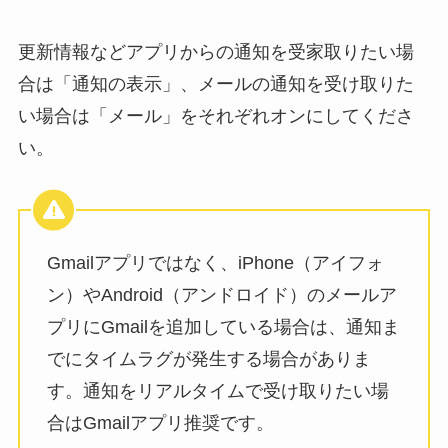
更新情報などアプリからの通知を受家取りたい場
合は「通知の表示」、メールの通知を受け取りた
い場合は「メール」をそれぞれオンにしてくださ
い。
Gmailアプリではなく、iPhone（アイフォ
ン）やAndroid（アンドロイド）のメールア
プリにGmailを追加している場合は、通知ま
でにタイムラグが発生する場合がありま
す。通知をリアルタイムで受け取りたい場
合はGmailアプリ推奨です。