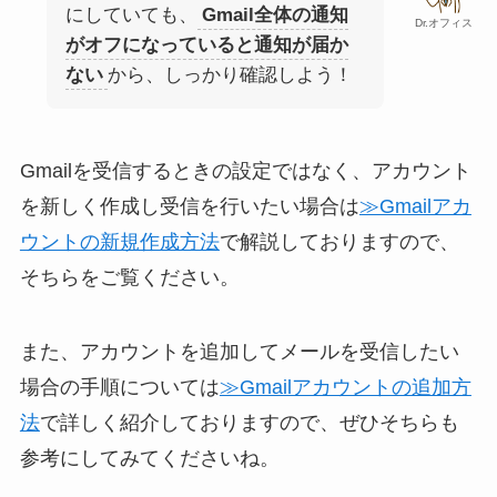
にしていても、
Gmail全体の通知
Dr.オフィス
がオフになっていると通知が届か
ない
から、しっかり確認しよう！
Gmailを受信するときの設定ではなく、アカウント
を新しく作成し受信を行いたい場合は
≫Gmailアカ
ウントの新規作成方法
で解説しておりますので、
そちらをご覧ください。
また、アカウントを追加してメールを受信したい
場合の手順については
≫Gmailアカウントの追加方
法
で詳しく紹介しておりますので、ぜひそちらも
参考にしてみてくださいね。