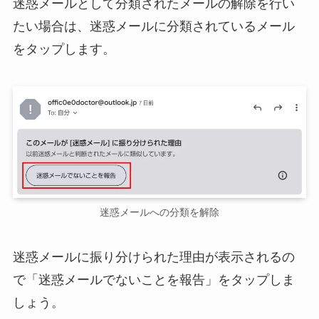
迷惑メールとして分類されたメールの解除を行い
たい場合は、迷惑メールに分類されているメール
をタップします。
迷惑メールへの分類を解除
迷惑メールに振り分けられた理由が表示されるの
で「迷惑メールでないことを報告」をタップしま
しょう。