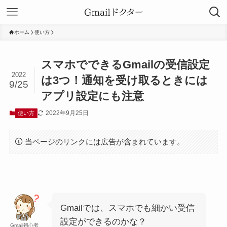
ホーム
使い方
スマホでできるGmailの受信設定
2022
は3つ！通知を受け取るときには
9/25
アプリ設定にも注意
2022年9月25日
使い方
当ページのリンクには広告が含まれています。
Gmailでは、スマホでも細かい受信
設定ができるのかな？
Gmail初心者