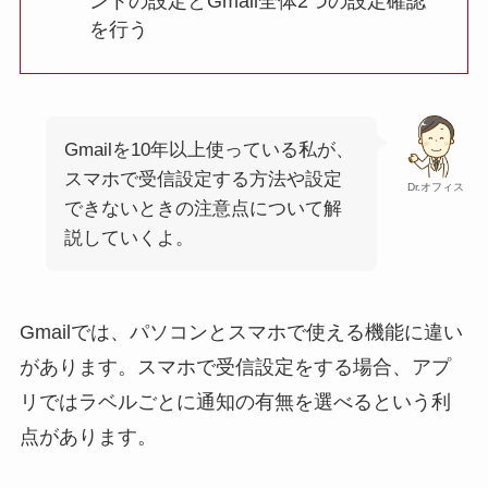
ントの設定とGmail全体2つの設定確認
を行う
Gmailを10年以上使っている私が、
スマホで受信設定する方法や設定
Dr.オフィス
できないときの注意点について解
説していくよ。
Gmailでは、パソコンとスマホで使える機能に違い
があります。スマホで受信設定をする場合、アプ
リではラベルごとに通知の有無を選べるという利
点があります。