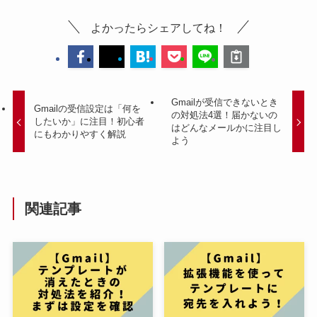
よかったらシェアしてね！
Gmailが受信できないとき
Gmailの受信設定は「何を
の対処法4選！届かないの
したいか」に注目！初心者
はどんなメールかに注目し
にもわかりやすく解説
よう
関連記事