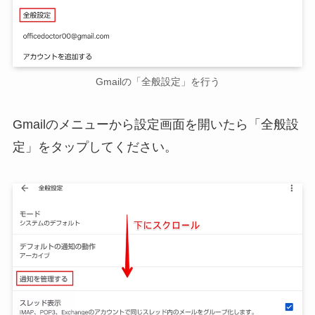
Gmailの「全般設定」を行う
Gmailのメニューから設定画面を開いたら「全般設
定」をタップしてください。