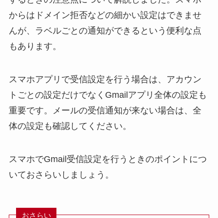
からはドメイン拒否などの細かい設定はできませ
んが、ラベルごとの通知ができるという便利な点
もあります。
スマホアプリで受信設定を行う場合は、アカウン
トごとの設定だけでなくGmailアプリ全体の設定も
重要です。メールの受信通知が来ない場合は、全
体の設定も確認してください。
スマホでGmail受信設定を行うときのポイントにつ
いておさらいしましょう。
おさらい