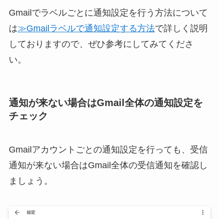
Gmailでラベルごとに通知設定を行う方法について
は
≫Gmailラベルで通知設定する方法
で詳しく説明
しておりますので、ぜひ参考にしてみてくださ
い。
通知が来ない場合はGmail全体の通知設定を
チェック
Gmailアカウントごとの通知設定を行っても、受信
通知が来ない場合はGmail全体の受信通知を確認し
ましょう。